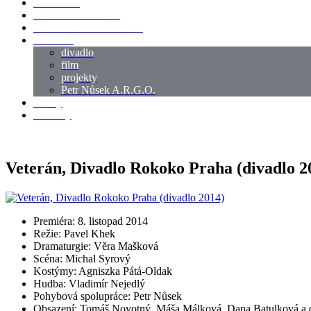
LOKACE
SWORDMASTER
SPECIÁLNÍ CASTING
reference
divadlo
film
projekty
Petr Nůsek A.R.G.O.
články
kontakty
Veterán, Divadlo Rokoko Praha (divadlo 2
Premiéra: 8. listopad 2014
Režie: Pavel Khek
Dramaturgie: Věra Mašková
Scéna: Michal Syrový
Kostýmy: Agniszka Pátá-Oldak
Hudba: Vladimír Nejedlý
Pohybová spolupráce: Petr Nůsek
Obsazení: Tomáš Novotný, Máša Málková, Dana Batulková a d