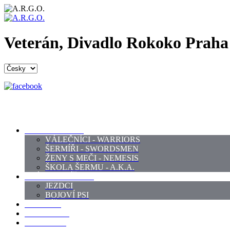
Veterán, Divadlo Rokoko Praha 
PROFI ŠERMÍŘI
VÁLEČNÍCI - WARRIORS
ŠERMÍŘI - SWORDSMEN
ŽENY S MEČI - NEMESIS
ŠKOLA ŠERMU - A.K.A.
PRÁCE - ZVÍŘATA
JEZDCI
BOJOVÍ PSI
ZBROJÍŘI
REKVIZITY
KOSTÝMY