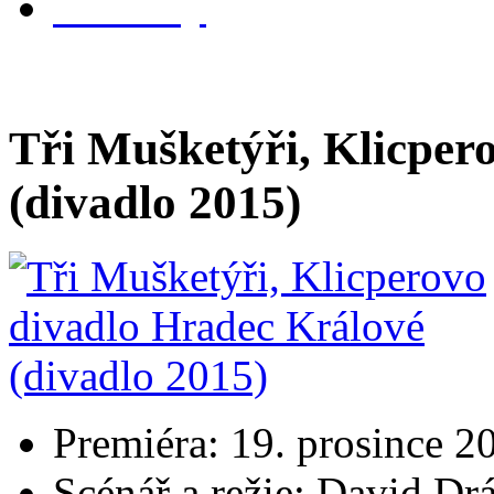
kontakty
Tři Mušketýři, Klicper
(divadlo 2015)
Premiéra: 19. prosince 2
Scénář a režie: David Dr