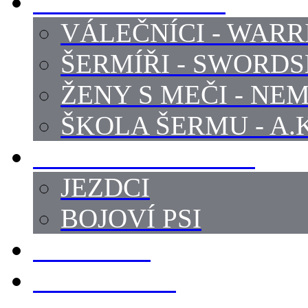
PROFI ŠERMÍŘI
VÁLEČNÍCI - WARR
ŠERMÍŘI - SWORD
ŽENY S MEČI - NEM
ŠKOLA ŠERMU - A.K
PRÁCE - ZVÍŘATA
JEZDCI
BOJOVÍ PSI
ZBROJÍŘI
REKVIZITY