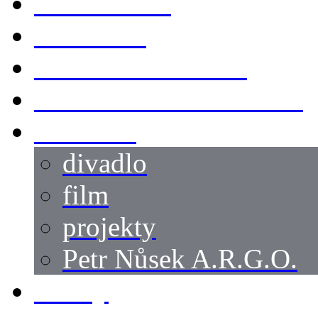
KOSTÝMY
LOKACE
SWORDMASTER
SPECIÁLNÍ CASTING
reference
divadlo
film
projekty
Petr Nůsek A.R.G.O.
články