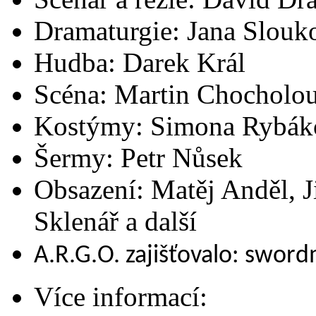
Dramaturgie: Jana Slouk
Hudba: Darek Král
Scéna: Martin Chocholo
Kostýmy: Simona Rybák
Šermy: Petr Nůsek
Obsazení: Matěj Anděl, Ji
Sklenář a další
A.R.G.O. zajišťovalo: swor
Více informací: