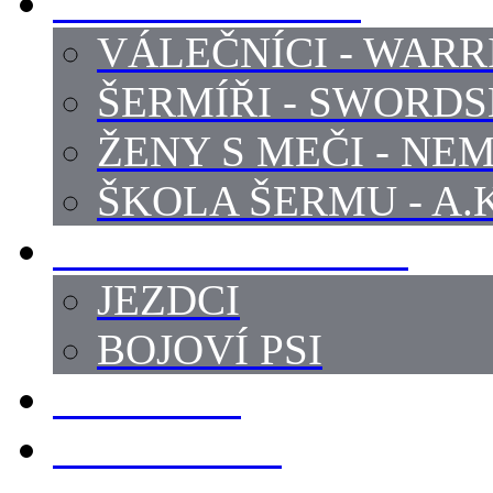
PROFI ŠERMÍŘI
VÁLEČNÍCI - WARR
ŠERMÍŘI - SWORD
ŽENY S MEČI - NEM
ŠKOLA ŠERMU - A.K
PRÁCE - ZVÍŘATA
JEZDCI
BOJOVÍ PSI
ZBROJÍŘI
REKVIZITY