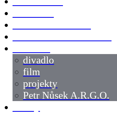
KOSTÝMY
LOKACE
SWORDMASTER
SPECIÁLNÍ CASTING
reference
divadlo
film
projekty
Petr Nůsek A.R.G.O.
články