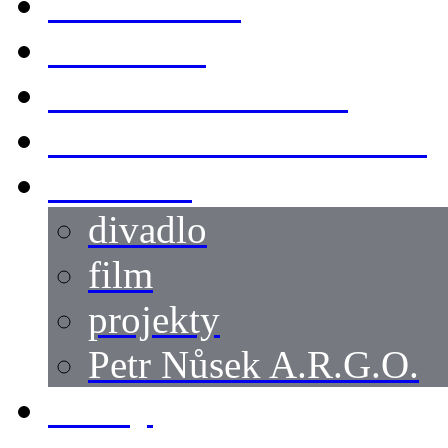
KOSTÝMY
LOKACE
SWORDMASTER
SPECIÁLNÍ CASTING
reference
divadlo
film
projekty
Petr Nůsek A.R.G.O.
články