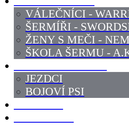
PROFI ŠERMÍŘI
VÁLEČNÍCI - WARR
ŠERMÍŘI - SWORD
ŽENY S MEČI - NEM
ŠKOLA ŠERMU - A.K
PRÁCE - ZVÍŘATA
JEZDCI
BOJOVÍ PSI
ZBROJÍŘI
REKVIZITY