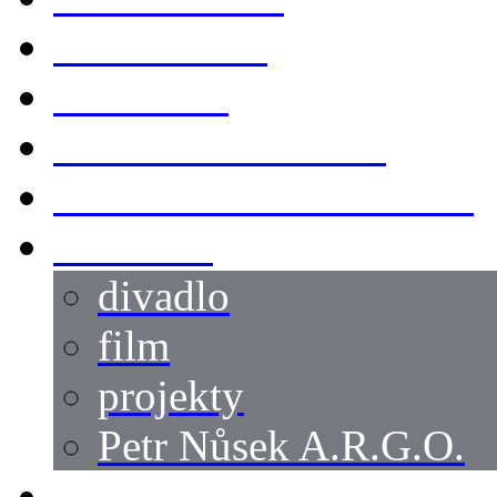
KOSTÝMY
LOKACE
SWORDMASTER
SPECIÁLNÍ CASTING
reference
divadlo
film
projekty
Petr Nůsek A.R.G.O.
články