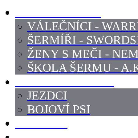
PROFI ŠERMÍŘI
VÁLEČNÍCI - WARR
ŠERMÍŘI - SWORD
ŽENY S MEČI - NEM
ŠKOLA ŠERMU - A.K
PRÁCE - ZVÍŘATA
JEZDCI
BOJOVÍ PSI
ZBROJÍŘI
REKVIZITY