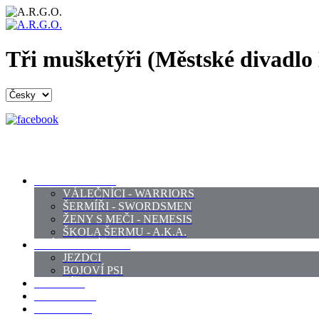
Tři mušketýři (Městské divadlo
PROFI ŠERMÍŘI
VÁLEČNÍCI - WARRIORS
ŠERMÍŘI - SWORDSMEN
ŽENY S MEČI - NEMESIS
ŠKOLA ŠERMU - A.K.A.
PRÁCE - ZVÍŘATA
JEZDCI
BOJOVÍ PSI
ZBROJÍŘI
REKVIZITY
KOSTÝMY