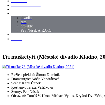
LOKACE
SWORDMASTER
SPECIÁLNÍ CASTING
reference
divadlo
film
projekty
Petr Nůsek A.R.G.O.
články
kontakty
Tři mušketýři (Městské divadlo Kladno, 2
Režie a překlad: Šimon Dominik
Dramaturgie: Adéla Vondráková
Scéna: Karel Čapek
Kostýmy: Tereza Vašíčková
Šermy: Petr Nůsek
Obsazení: Tomáš V. Hron, Michael Vykus, Kryštof Dvořáček, 