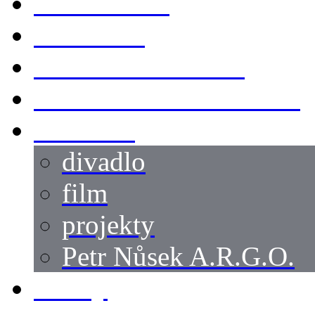
KOSTÝMY
LOKACE
SWORDMASTER
SPECIÁLNÍ CASTING
reference
divadlo
film
projekty
Petr Nůsek A.R.G.O.
články