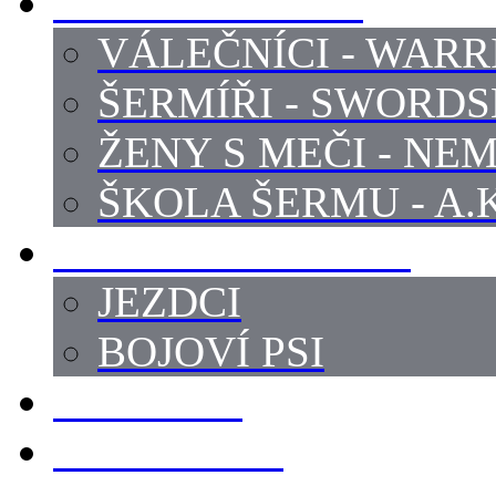
PROFI ŠERMÍŘI
VÁLEČNÍCI - WARR
ŠERMÍŘI - SWORD
ŽENY S MEČI - NEM
ŠKOLA ŠERMU - A.K
PRÁCE - ZVÍŘATA
JEZDCI
BOJOVÍ PSI
ZBROJÍŘI
REKVIZITY