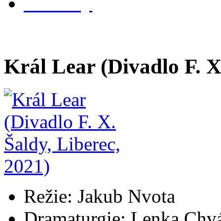
kontakty
Král Lear (Divadlo F. X
Režie: Jakub Nvota
Dramaturgie: Lenka Chv