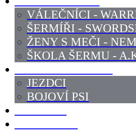
PROFI ŠERMÍŘI
VÁLEČNÍCI - WARR
ŠERMÍŘI - SWORD
ŽENY S MEČI - NEM
ŠKOLA ŠERMU - A.K
PRÁCE - ZVÍŘATA
JEZDCI
BOJOVÍ PSI
ZBROJÍŘI
REKVIZITY