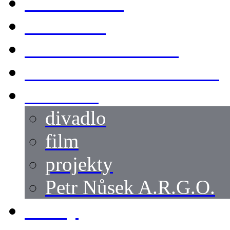
KOSTÝMY
LOKACE
SWORDMASTER
SPECIÁLNÍ CASTING
reference
divadlo
film
projekty
Petr Nůsek A.R.G.O.
články