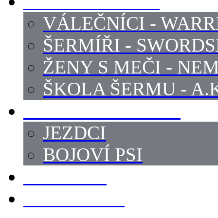
PROFI ŠERMÍŘI
VÁLEČNÍCI - WARR
ŠERMÍŘI - SWORD
ŽENY S MEČI - NEM
ŠKOLA ŠERMU - A.K
PRÁCE - ZVÍŘATA
JEZDCI
BOJOVÍ PSI
ZBROJÍŘI
REKVIZITY