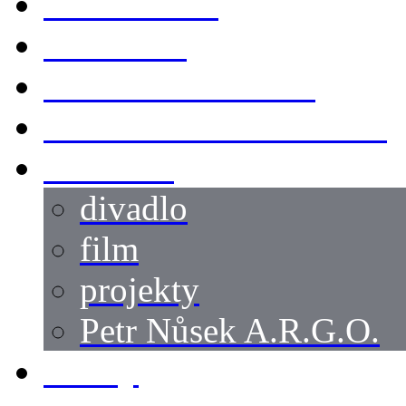
KOSTÝMY
LOKACE
SWORDMASTER
SPECIÁLNÍ CASTING
reference
divadlo
film
projekty
Petr Nůsek A.R.G.O.
články