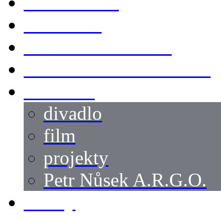
KOSTÝMY
LOKACE
SWORDMASTER
SPECIÁLNÍ CASTING
reference
divadlo
film
projekty
Petr Nůsek A.R.G.O.
články