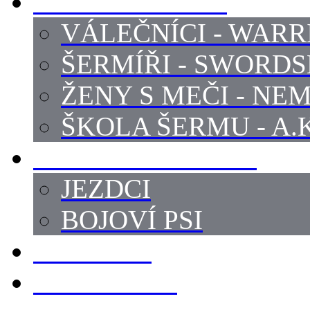
PROFI ŠERMÍŘI
VÁLEČNÍCI - WARR
ŠERMÍŘI - SWORD
ŽENY S MEČI - NEM
ŠKOLA ŠERMU - A.K
PRÁCE - ZVÍŘATA
JEZDCI
BOJOVÍ PSI
ZBROJÍŘI
REKVIZITY