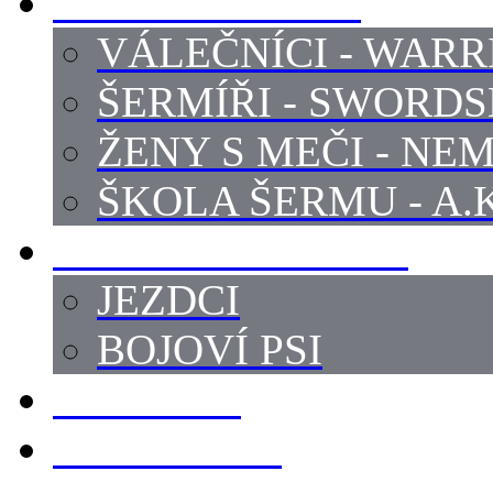
PROFI ŠERMÍŘI
VÁLEČNÍCI - WARR
ŠERMÍŘI - SWORD
ŽENY S MEČI - NEM
ŠKOLA ŠERMU - A.K
PRÁCE - ZVÍŘATA
JEZDCI
BOJOVÍ PSI
ZBROJÍŘI
REKVIZITY