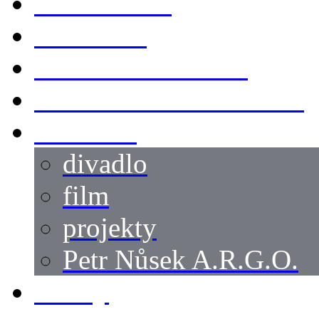
KOSTÝMY
LOKACE
SWORDMASTER
SPECIÁLNÍ CASTING
reference
divadlo
film
projekty
Petr Nůsek A.R.G.O.
články