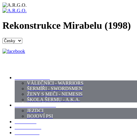
Rekonstrukce Mirabelu (1998)
PROFI ŠERMÍŘI
VÁLEČNÍCI - WARRIORS
ŠERMÍŘI - SWORDSMEN
ŽENY S MEČI - NEMESIS
ŠKOLA ŠERMU - A.K.A.
PRÁCE - ZVÍŘATA
JEZDCI
BOJOVÍ PSI
ZBROJÍŘI
REKVIZITY
KOSTÝMY