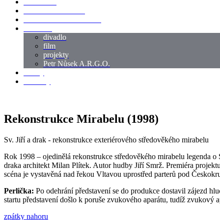
LOKACE
SWORDMASTER
SPECIÁLNÍ CASTING
reference
divadlo
film
projekty
Petr Nůsek A.R.G.O.
články
kontakty
Rekonstrukce Mirabelu (1998)
Sv. Jiří a drak - rekonstrukce exteriérového středověkého mirabelu
Rok 1998 – ojedinělá rekonstrukce středověkého mirabelu legenda o Sv
draka architekt Milan Plítek. Autor hudby Jiří Smrž. Premiéra projek
scéna je vystavěná nad řekou Vltavou uprostřed parterů pod Česko
Perlička:
Po odehrání představení se do produkce dostavil zájezd hluch
startu představení došlo k poruše zvukového aparátu, tudíž zvukový apa
zpátky nahoru