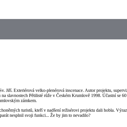
. Jiří. Exteriérová velko-plenérová inscenace. Autor projektu, supervi
tu na slavnostech Pětilisté růže v Českém Krumlově 1998. Účastní se 60
krumlovským zámkem.
oněmých turistů, kteří v nadšení režisérovi projektu dali hobla. Výrazně
rát nesplnil svoji funkci... Že by jim to nevadilo?