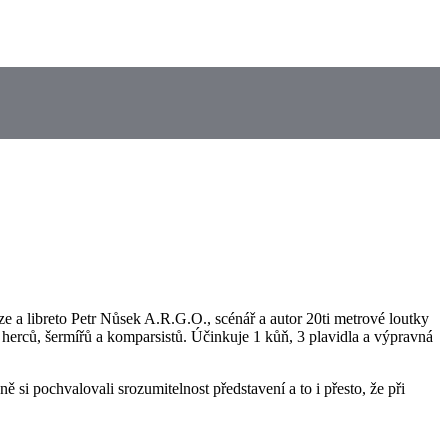
ze a libreto Petr Nůsek A.R.G.O., scénář a autor 20ti metrové loutky
 herců, šermířů a komparsistů. Účinkuje 1 kůň, 3 plavidla a výpravná
 si pochvalovali srozumitelnost představení a to i přesto, že při