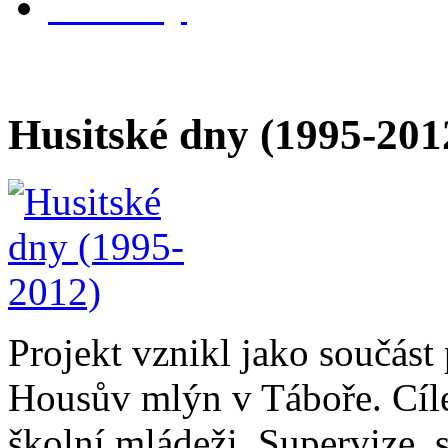
kontakty
Husitské dny (1995-201
Projekt vznikl jako součást
Housův mlýn v Táboře. Cílem 
školní mládeži. Supervize, s