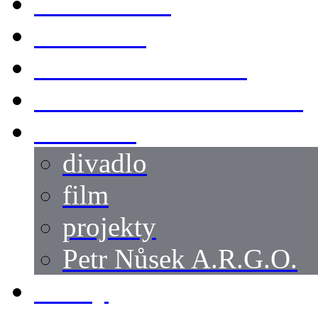
KOSTÝMY
LOKACE
SWORDMASTER
SPECIÁLNÍ CASTING
reference
divadlo
film
projekty
Petr Nůsek A.R.G.O.
články