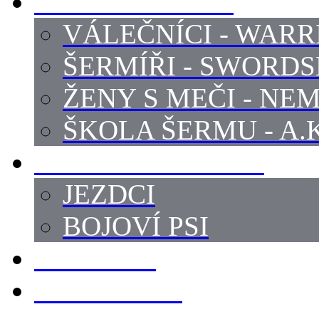
PROFI ŠERMÍŘI
VÁLEČNÍCI - WARR
ŠERMÍŘI - SWORD
ŽENY S MEČI - NEM
ŠKOLA ŠERMU - A.K
PRÁCE - ZVÍŘATA
JEZDCI
BOJOVÍ PSI
ZBROJÍŘI
REKVIZITY