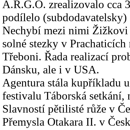
A.R.G.O. zrealizovalo cca 3
podílelo (subdodavatelsky) 
Nechybí mezi nimi Žižkovi 
solné stezky v Prachaticích
Třeboni. Řada realizací prob
Dánsku, ale i v USA.
Agentura stála kupříkladu u
festivalu Táborská setkání, 
Slavností pětilisté růže v 
Přemysla Otakara II. v Čes