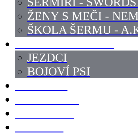
ŠERMÍŘI - SWORD
ŽENY S MEČI - NEM
ŠKOLA ŠERMU - A.K
PRÁCE - ZVÍŘATA
JEZDCI
BOJOVÍ PSI
ZBROJÍŘI
REKVIZITY
KOSTÝMY
LOKACE