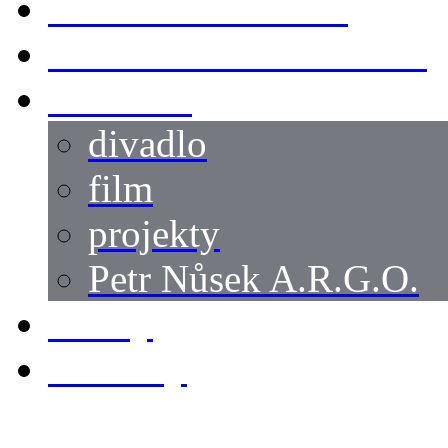
SWORDMASTER
SPECIÁLNÍ CASTING
reference
divadlo
film
projekty
Petr Nůsek A.R.G.O.
články
kontakty