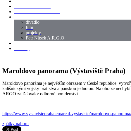
LOKACE
SWORDMASTER
SPECIÁLNÍ CASTING
reference
divadlo
film
projekty
Petr Nůsek A.R.G.O.
články
kontakty
Maroldovo panorama (Výstaviště Praha)
Maroldovo panoráma je největším obrazem v České republice, vytvoře
kališnickými vojsky bratrstva a panskou jednotou. Na obraze nechybí
ARGO zajišťovalo: odborné poradenství
https://www.vystavistepraha.eu/areal-vystaviste/maroldovo-panorama
zpátky nahoru