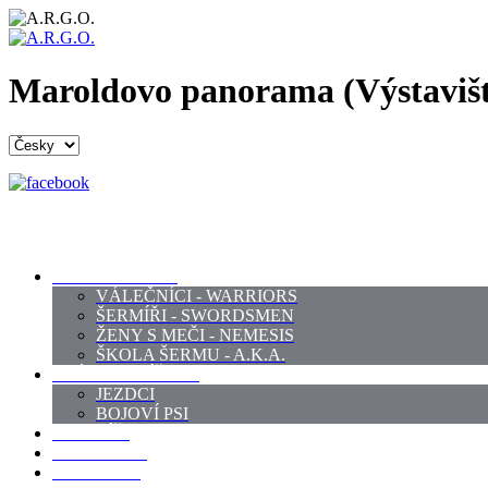
Maroldovo panorama (Výstavišt
PROFI ŠERMÍŘI
VÁLEČNÍCI - WARRIORS
ŠERMÍŘI - SWORDSMEN
ŽENY S MEČI - NEMESIS
ŠKOLA ŠERMU - A.K.A.
PRÁCE - ZVÍŘATA
JEZDCI
BOJOVÍ PSI
ZBROJÍŘI
REKVIZITY
KOSTÝMY