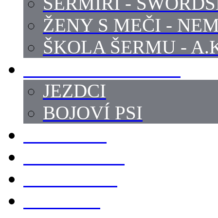
ŠERMÍŘI - SWORD
ŽENY S MEČI - NEM
ŠKOLA ŠERMU - A.K
PRÁCE - ZVÍŘATA
JEZDCI
BOJOVÍ PSI
ZBROJÍŘI
REKVIZITY
KOSTÝMY
LOKACE