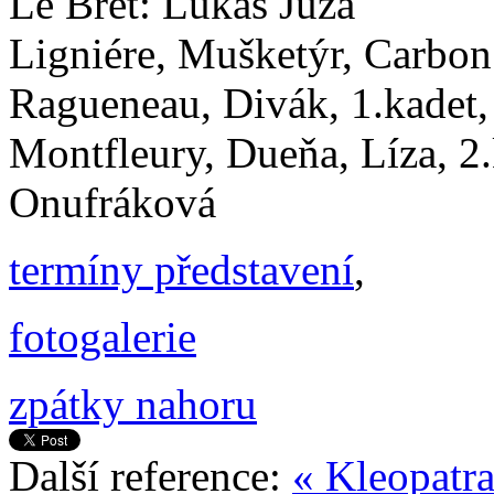
Le Bret: Lukáš Jůza
Ligniére, Mušketýr, Carbo
Ragueneau, Divák, 1.kadet,
Montfleury, Dueňa, Líza, 2
Onufráková
termíny představení
,
fotogalerie
zpátky nahoru
Další reference:
« Kleopatr