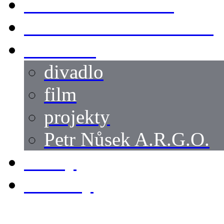
SWORDMASTER
SPECIÁLNÍ CASTING
reference
divadlo
film
projekty
Petr Nůsek A.R.G.O.
články
kontakty