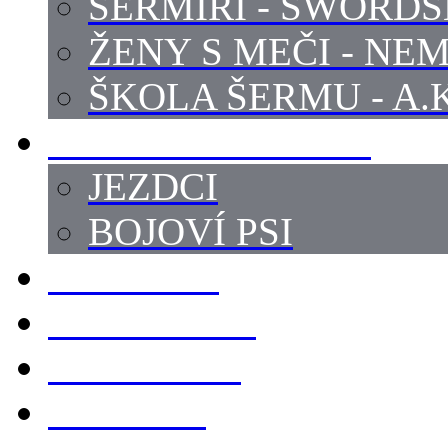
ŠERMÍŘI - SWORD
ŽENY S MEČI - NEM
ŠKOLA ŠERMU - A.K
PRÁCE - ZVÍŘATA
JEZDCI
BOJOVÍ PSI
ZBROJÍŘI
REKVIZITY
KOSTÝMY
LOKACE