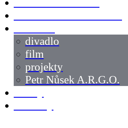
SWORDMASTER
SPECIÁLNÍ CASTING
reference
divadlo
film
projekty
Petr Nůsek A.R.G.O.
články
kontakty