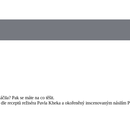
ila? Pak se máte na co těšit.
 dle receptů režiséra Pavla Kheka a okořeněný inscenovaným násilím 