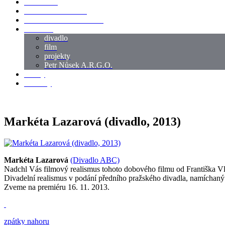
LOKACE
SWORDMASTER
SPECIÁLNÍ CASTING
reference
divadlo
film
projekty
Petr Nůsek A.R.G.O.
články
kontakty
Markéta Lazarová (divadlo, 2013)
Markéta Lazarová
(Divadlo ABC)
Nadchl Vás filmový realismus tohoto dobového filmu od Františka Vláč
Divadelní realismus v podání předního pražského divadla, namíchaný
Zveme na premiéru 16. 11. 2013.
zpátky nahoru