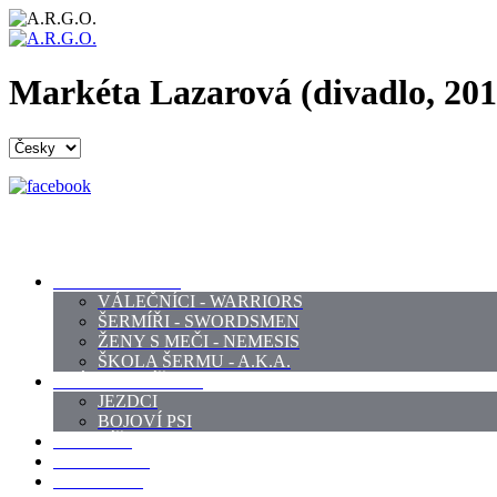
Markéta Lazarová (divadlo, 201
PROFI ŠERMÍŘI
VÁLEČNÍCI - WARRIORS
ŠERMÍŘI - SWORDSMEN
ŽENY S MEČI - NEMESIS
ŠKOLA ŠERMU - A.K.A.
PRÁCE - ZVÍŘATA
JEZDCI
BOJOVÍ PSI
ZBROJÍŘI
REKVIZITY
KOSTÝMY