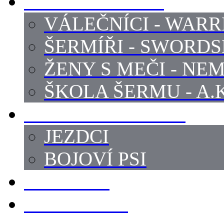
PROFI ŠERMÍŘI
VÁLEČNÍCI - WARR
ŠERMÍŘI - SWORD
ŽENY S MEČI - NEM
ŠKOLA ŠERMU - A.K
PRÁCE - ZVÍŘATA
JEZDCI
BOJOVÍ PSI
ZBROJÍŘI
REKVIZITY