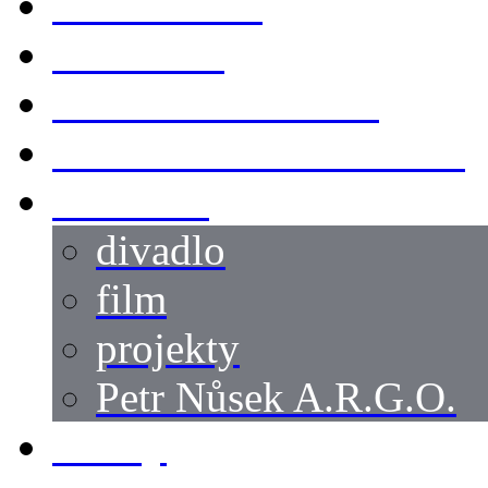
KOSTÝMY
LOKACE
SWORDMASTER
SPECIÁLNÍ CASTING
reference
divadlo
film
projekty
Petr Nůsek A.R.G.O.
články