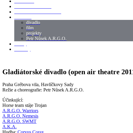
LOKACE
SWORDMASTER
SPECIÁLNÍ CASTING
reference
divadlo
film
projekty
Petr Nůsek A.R.G.O.
články
kontakty
Gladiátorské divadlo (open air theatre 201
Praha Grébova vila, Havlíčkovy Sady
Režie a choreografie: Petr Nůsek A.R.G.O.
Účinkující:
Horse team stáje Trojan
A.R.G.O. Warriors
A.R.G.O. Nemesis
A.R.G.O. SWMT
A.K.A.
Hudba:
Corvus Corax