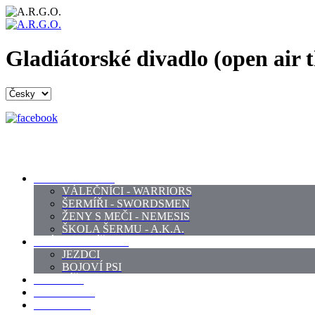
Gladiátorské divadlo (open air t
PROFI ŠERMÍŘI
VÁLEČNÍCI - WARRIORS
ŠERMÍŘI - SWORDSMEN
ŽENY S MEČI - NEMESIS
ŠKOLA ŠERMU - A.K.A.
PRÁCE - ZVÍŘATA
JEZDCI
BOJOVÍ PSI
ZBROJÍŘI
REKVIZITY
KOSTÝMY