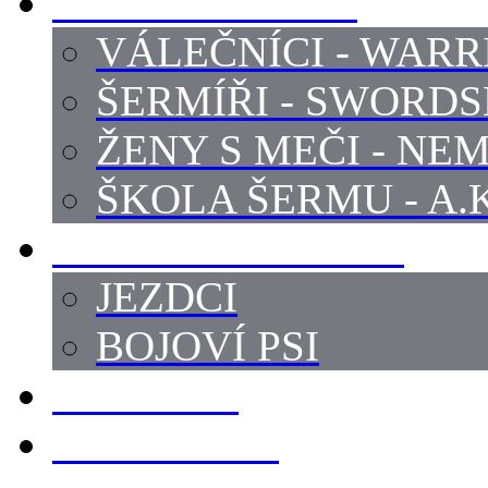
PROFI ŠERMÍŘI
VÁLEČNÍCI - WARR
ŠERMÍŘI - SWORD
ŽENY S MEČI - NEM
ŠKOLA ŠERMU - A.K
PRÁCE - ZVÍŘATA
JEZDCI
BOJOVÍ PSI
ZBROJÍŘI
REKVIZITY