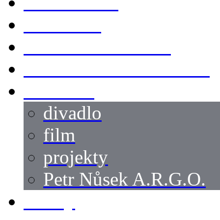
KOSTÝMY
LOKACE
SWORDMASTER
SPECIÁLNÍ CASTING
reference
divadlo
film
projekty
Petr Nůsek A.R.G.O.
články