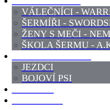
PROFI ŠERMÍŘI
VÁLEČNÍCI - WARR
ŠERMÍŘI - SWORD
ŽENY S MEČI - NEM
ŠKOLA ŠERMU - A.K
PRÁCE - ZVÍŘATA
JEZDCI
BOJOVÍ PSI
ZBROJÍŘI
REKVIZITY