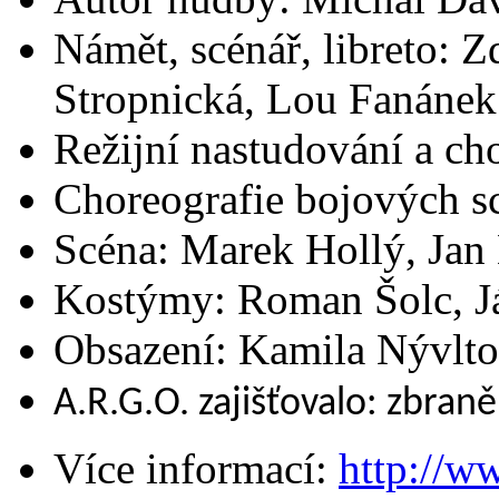
Námět, scénář, libreto: 
Stropnická, Lou Fanáne
Režijní nastudování a ch
Choreografie bojových s
Scéna: Marek Hollý, Jan
Kostýmy: Roman Šolc, 
Obsazení: Kamila Nývltov
A.R.G.O. zajišťovalo: zbran
Více informací:
http://w