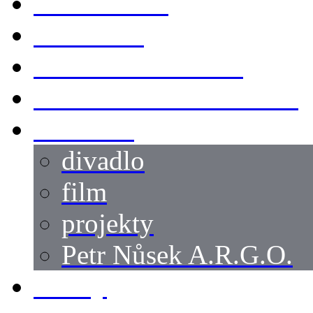
KOSTÝMY
LOKACE
SWORDMASTER
SPECIÁLNÍ CASTING
reference
divadlo
film
projekty
Petr Nůsek A.R.G.O.
články