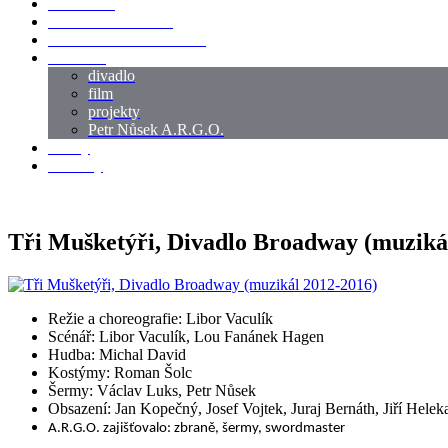
LOKACE
SWORDMASTER
SPECIÁLNÍ CASTING
reference
divadlo
film
projekty
Petr Nůsek A.R.G.O.
články
kontakty
Tři Mušketýři, Divadlo Broadway (muziká
Režie a choreografie: Libor Vaculík
Scénář: Libor Vaculík, Lou Fanánek Hagen
Hudba: Michal David
Kostýmy: Roman Šolc
Šermy: Václav Luks, Petr Nůsek
Obsazení: Jan Kopečný, Josef Vojtek, Juraj Bernáth, Jiří Heleka
A.R.G.O. zajišťovalo: zbraně, šermy, swordmaster