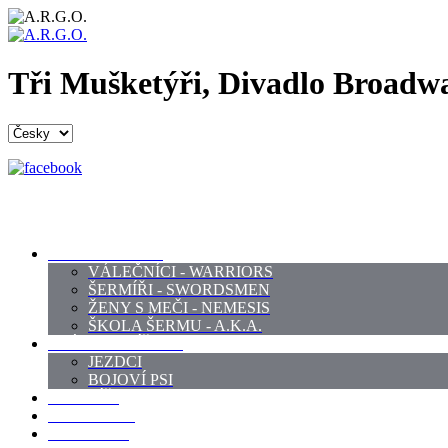
Tři Mušketýři, Divadlo Broadw
PROFI ŠERMÍŘI
VÁLEČNÍCI - WARRIORS
ŠERMÍŘI - SWORDSMEN
ŽENY S MEČI - NEMESIS
ŠKOLA ŠERMU - A.K.A.
PRÁCE - ZVÍŘATA
JEZDCI
BOJOVÍ PSI
ZBROJÍŘI
REKVIZITY
KOSTÝMY