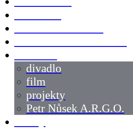
KOSTÝMY
LOKACE
SWORDMASTER
SPECIÁLNÍ CASTING
reference
divadlo
film
projekty
Petr Nůsek A.R.G.O.
články