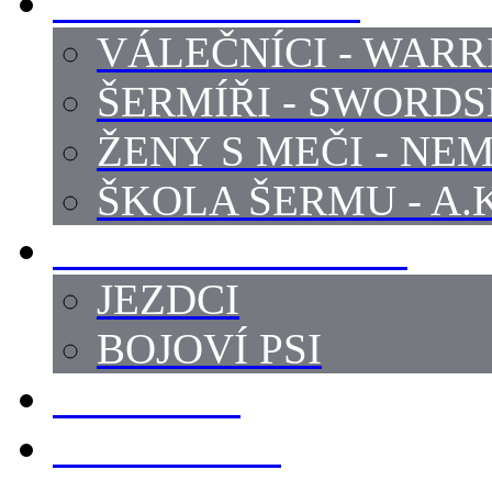
PROFI ŠERMÍŘI
VÁLEČNÍCI - WARR
ŠERMÍŘI - SWORD
ŽENY S MEČI - NEM
ŠKOLA ŠERMU - A.K
PRÁCE - ZVÍŘATA
JEZDCI
BOJOVÍ PSI
ZBROJÍŘI
REKVIZITY