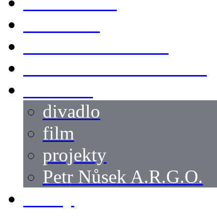
KOSTÝMY
LOKACE
SWORDMASTER
SPECIÁLNÍ CASTING
reference
divadlo
film
projekty
Petr Nůsek A.R.G.O.
články