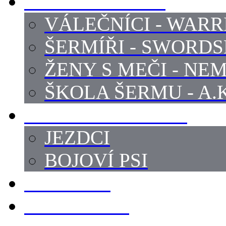
PROFI ŠERMÍŘI
VÁLEČNÍCI - WARR
ŠERMÍŘI - SWORD
ŽENY S MEČI - NEM
ŠKOLA ŠERMU - A.K
PRÁCE - ZVÍŘATA
JEZDCI
BOJOVÍ PSI
ZBROJÍŘI
REKVIZITY