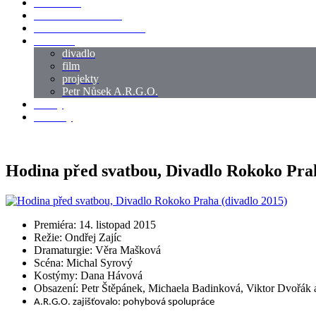
LOKACE
SWORDMASTER
SPECIÁLNÍ CASTING
reference
divadlo
film
projekty
Petr Nůsek A.R.G.O.
články
kontakty
Hodina před svatbou, Divadlo Rokoko Prah
Premiéra: 14. listopad 2015
Režie: Ondřej Zajíc
Dramaturgie: Věra Mašková
Scéna: Michal Syrový
Kostýmy: Dana Hávová
Obsazení: Petr Štěpánek, Michaela Badinková, Viktor Dvořák a
A.R.G.O. zajišťovalo: pohybová spolupráce