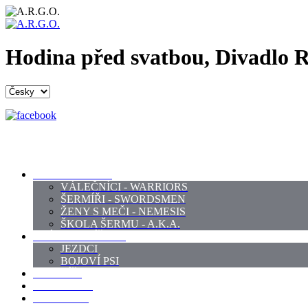
Hodina před svatbou, Divadlo 
PROFI ŠERMÍŘI
VÁLEČNÍCI - WARRIORS
ŠERMÍŘI - SWORDSMEN
ŽENY S MEČI - NEMESIS
ŠKOLA ŠERMU - A.K.A.
PRÁCE - ZVÍŘATA
JEZDCI
BOJOVÍ PSI
ZBROJÍŘI
REKVIZITY
KOSTÝMY