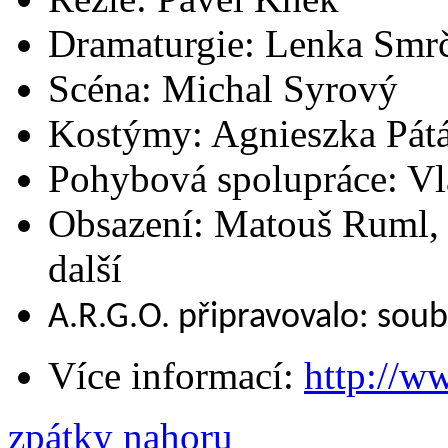
Dramaturgie: Lenka Smr
Scéna: Michal Syrový
Kostýmy: Agnieszka Pát
Pohybová spolupráce: Vl
Obsazení: Matouš Ruml, 
další
A.R.G.O. připravovalo: sou
Více informací:
http://w
zpátky nahoru