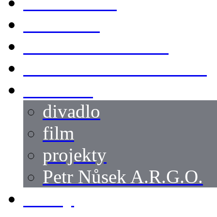
KOSTÝMY
LOKACE
SWORDMASTER
SPECIÁLNÍ CASTING
reference
divadlo
film
projekty
Petr Nůsek A.R.G.O.
články