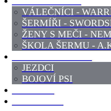
PROFI ŠERMÍŘI
VÁLEČNÍCI - WARR
ŠERMÍŘI - SWORD
ŽENY S MEČI - NEM
ŠKOLA ŠERMU - A.K
PRÁCE - ZVÍŘATA
JEZDCI
BOJOVÍ PSI
ZBROJÍŘI
REKVIZITY