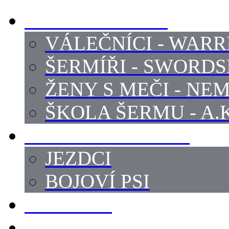
PROFI ŠERMÍŘI
VÁLEČNÍCI - WARR
ŠERMÍŘI - SWORD
ŽENY S MEČI - NEM
ŠKOLA ŠERMU - A.K
PRÁCE - ZVÍŘATA
JEZDCI
BOJOVÍ PSI
ZBROJÍŘI
REKVIZITY