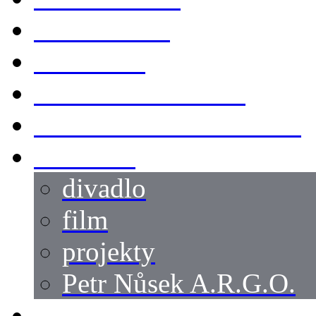
KOSTÝMY
LOKACE
SWORDMASTER
SPECIÁLNÍ CASTING
reference
divadlo
film
projekty
Petr Nůsek A.R.G.O.
články