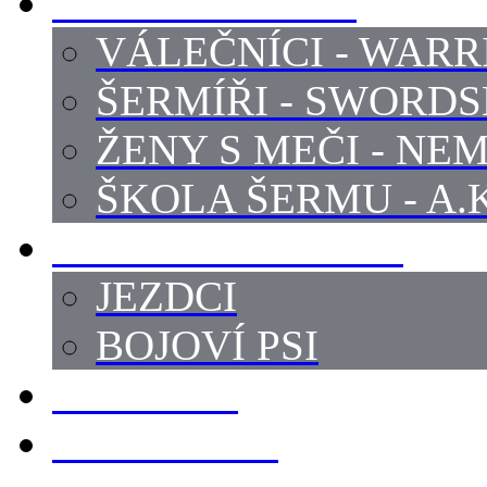
PROFI ŠERMÍŘI
VÁLEČNÍCI - WARR
ŠERMÍŘI - SWORD
ŽENY S MEČI - NEM
ŠKOLA ŠERMU - A.K
PRÁCE - ZVÍŘATA
JEZDCI
BOJOVÍ PSI
ZBROJÍŘI
REKVIZITY