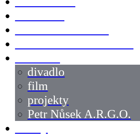
KOSTÝMY
LOKACE
SWORDMASTER
SPECIÁLNÍ CASTING
reference
divadlo
film
projekty
Petr Nůsek A.R.G.O.
články