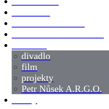
KOSTÝMY
LOKACE
SWORDMASTER
SPECIÁLNÍ CASTING
reference
divadlo
film
projekty
Petr Nůsek A.R.G.O.
články