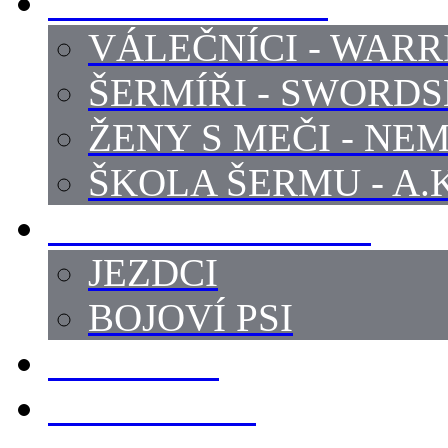
PROFI ŠERMÍŘI
VÁLEČNÍCI - WARR
ŠERMÍŘI - SWORD
ŽENY S MEČI - NEM
ŠKOLA ŠERMU - A.K
PRÁCE - ZVÍŘATA
JEZDCI
BOJOVÍ PSI
ZBROJÍŘI
REKVIZITY