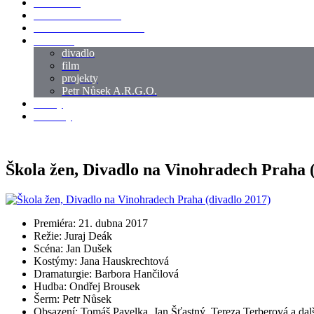
LOKACE
SWORDMASTER
SPECIÁLNÍ CASTING
reference
divadlo
film
projekty
Petr Nůsek A.R.G.O.
články
kontakty
Škola žen, Divadlo na Vinohradech Praha 
Premiéra: 21. dubna 2017
Režie: Juraj Deák
Scéna: Jan Dušek
Kostýmy: Jana Hauskrechtová
Dramaturgie: Barbora Hančilová
Hudba: Ondřej Brousek
Šerm: Petr Nůsek
Obsazení: Tomáš Pavelka, Jan Šťastný, Tereza Terberová a dal