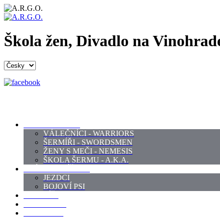
Škola žen, Divadlo na Vinohrad
PROFI ŠERMÍŘI
VÁLEČNÍCI - WARRIORS
ŠERMÍŘI - SWORDSMEN
ŽENY S MEČI - NEMESIS
ŠKOLA ŠERMU - A.K.A.
PRÁCE - ZVÍŘATA
JEZDCI
BOJOVÍ PSI
ZBROJÍŘI
REKVIZITY
KOSTÝMY