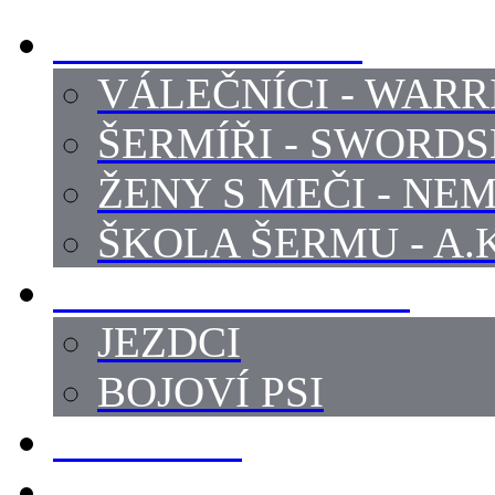
PROFI ŠERMÍŘI
VÁLEČNÍCI - WARR
ŠERMÍŘI - SWORD
ŽENY S MEČI - NEM
ŠKOLA ŠERMU - A.K
PRÁCE - ZVÍŘATA
JEZDCI
BOJOVÍ PSI
ZBROJÍŘI
REKVIZITY