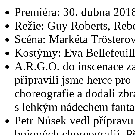
Premiéra: 30. dubna 201
Režie: Guy Roberts, Re
Scéna: Markéta Tröstero
Kostýmy: Eva Bellefeuil
A.R.G.O. do inscenace za
připravili jsme herce pro
choreografie a dodali zbr
s lehkým nádechem fanta
Petr Nůsek vedl přípravu
bojových choreografií. Př