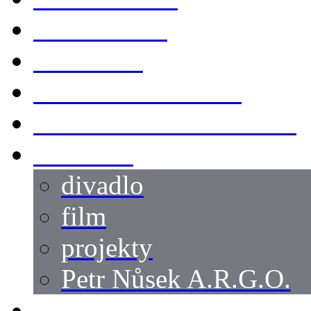
KOSTÝMY
LOKACE
SWORDMASTER
SPECIÁLNÍ CASTING
reference
divadlo
film
projekty
Petr Nůsek A.R.G.O.
články