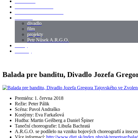
LOKACE
SWORDMASTER
SPECIÁLNÍ CASTING
reference
divadlo
film
projekty
Petr Nůsek A.R.G.O.
články
kontakty
Balada pre banditu, Divadlo Jozefa Gregor
Premiéra: 1. června 2018
Režie: Peter Pálik
Scéna: Pavol Andraško
Kostýmy: Eva Farkašová
Hudba: Martin Geišberg a Daniel Špiner
Taneční choreografie: Libuša Bachratá
A.R.G.O. se podílelo na vzniku bojových choreografií a inscen
Více informací:
http://www.djgt.sk/index.php/sk/repertoar/bala