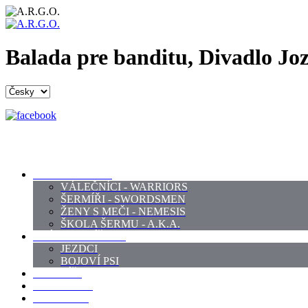
Balada pre banditu, Divadlo Jo
PROFI ŠERMÍŘI
VÁLEČNÍCI - WARRIORS
ŠERMÍŘI - SWORDSMEN
ŽENY S MEČI - NEMESIS
ŠKOLA ŠERMU - A.K.A.
PRÁCE - ZVÍŘATA
JEZDCI
BOJOVÍ PSI
ZBROJÍŘI
REKVIZITY
KOSTÝMY