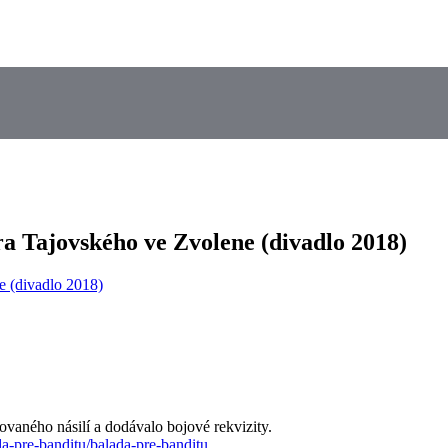
a Tajovského ve Zvolene (divadlo 2018)
ovaného násilí a dodávalo bojové rekvizity.
da-pre-banditu/balada-pre-banditu