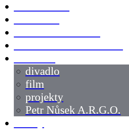
KOSTÝMY
LOKACE
SWORDMASTER
SPECIÁLNÍ CASTING
reference
divadlo
film
projekty
Petr Nůsek A.R.G.O.
články