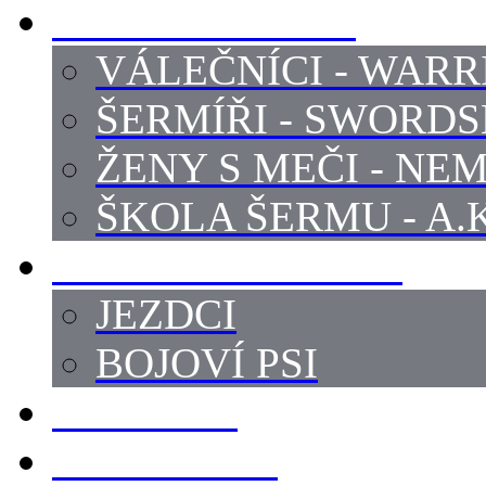
PROFI ŠERMÍŘI
VÁLEČNÍCI - WARR
ŠERMÍŘI - SWORD
ŽENY S MEČI - NEM
ŠKOLA ŠERMU - A.K
PRÁCE - ZVÍŘATA
JEZDCI
BOJOVÍ PSI
ZBROJÍŘI
REKVIZITY