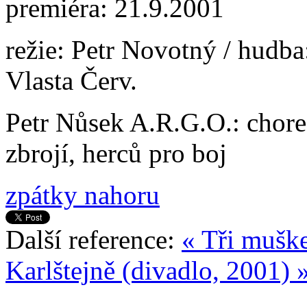
premiéra: 21.9.2001
režie: Petr Novotný / hudba:
Vlasta Červ.
Petr Nůsek A.R.G.O.: chore
zbrojí, herců pro boj
zpátky nahoru
Další reference:
« Tři muške
Karlštejně (divadlo, 2001) 