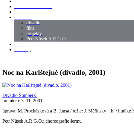
LOKACE
SWORDMASTER
SPECIÁLNÍ CASTING
reference
divadlo
film
projekty
Petr Nůsek A.R.G.O.
články
kontakty
Noc na Karlštejně (divadlo, 2001)
Divadlo Šumperk
premiéra: 3. 11. 2001
úprava: M. Procházková a B. Jansa / režie: J. Měřínský j. h. / hudba: K
Petr Nůsek A.R.G.O.: choreografie šermu