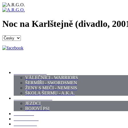
Noc na Karlštejně (divadlo, 200
PROFI ŠERMÍŘI
VÁLEČNÍCI - WARRIORS
ŠERMÍŘI - SWORDSMEN
ŽENY S MEČI - NEMESIS
ŠKOLA ŠERMU - A.K.A.
PRÁCE - ZVÍŘATA
JEZDCI
BOJOVÍ PSI
ZBROJÍŘI
REKVIZITY
KOSTÝMY