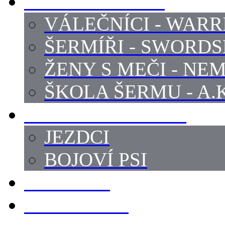
PROFI ŠERMÍŘI
VÁLEČNÍCI - WARR
ŠERMÍŘI - SWORD
ŽENY S MEČI - NEM
ŠKOLA ŠERMU - A.K
PRÁCE - ZVÍŘATA
JEZDCI
BOJOVÍ PSI
ZBROJÍŘI
REKVIZITY