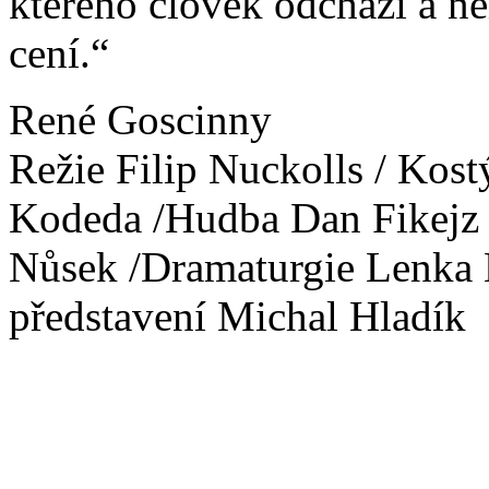
kterého člověk odchází a ne
cení.“
René Goscinny
Režie Filip Nuckolls / Kos
Kodeda /Hudba Dan Fikejz 
Nůsek /Dramaturgie Lenka 
představení Michal Hladík