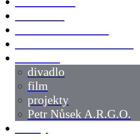
KOSTÝMY
LOKACE
SWORDMASTER
SPECIÁLNÍ CASTING
reference
divadlo
film
projekty
Petr Nůsek A.R.G.O.
články