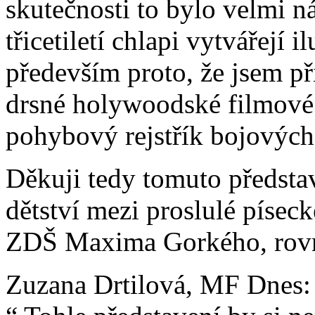
skutečnosti to bylo velmi n
třicetiletí chlapi vytvářejí 
především proto, že jsem př
drsné holywoodské filmové 
pohybový rejstřík bojových 
Děkuji tedy tomuto předsta
dětství mezi proslulé písec
ZDŠ Maxima Gorkého, rovn
Zuzana Drtilová, MF Dnes: