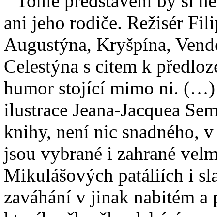
“ Tohle představení by si ne
ani jeho rodiče. Režisér Fil
Augustýna, Kryšpína, Vende
Celestýna s citem k předloz
humor stojící mimo ni. (…) 
ilustrace Jeana-Jacquea Sem
knihy, není nic snadného, v
jsou vybrané i zahrané velm
Mikulášových patáliích i sla
zaváhání v jinak nabitém a