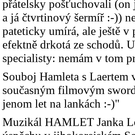
přátelsky pošťuchovali (on 
a já čtvrtinový šermíř :-)) 
pateticky umírá, ale ještě 
efektně drkotá ze schodů. U
specialisty: nemám v tom prs
Souboj Hamleta s Laertem v
současným filmovým swordf
jenom let na lankách :-)"
Muzikál HAMLET Janka Le