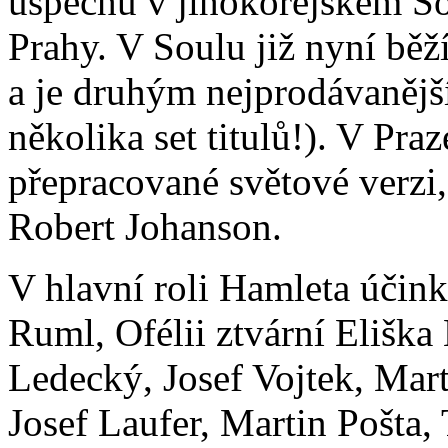
úspěchu v jihokorejském So
Prahy. V Soulu již nyní běž
a je druhým nejprodávanějš
několika set titulů!). V Pra
přepracované světové verzi,
Robert Johanson.
V hlavní roli Hamleta účin
Ruml, Ofélii ztvární Eliška
Ledecký, Josef Vojtek, Mar
Josef Laufer, Martin Pošta