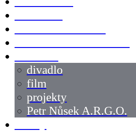
KOSTÝMY
LOKACE
SWORDMASTER
SPECIÁLNÍ CASTING
reference
divadlo
film
projekty
Petr Nůsek A.R.G.O.
články