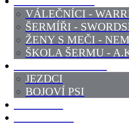
PROFI ŠERMÍŘI
VÁLEČNÍCI - WARR
ŠERMÍŘI - SWORD
ŽENY S MEČI - NEM
ŠKOLA ŠERMU - A.K
PRÁCE - ZVÍŘATA
JEZDCI
BOJOVÍ PSI
ZBROJÍŘI
REKVIZITY