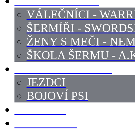
PROFI ŠERMÍŘI
VÁLEČNÍCI - WARR
ŠERMÍŘI - SWORD
ŽENY S MEČI - NEM
ŠKOLA ŠERMU - A.K
PRÁCE - ZVÍŘATA
JEZDCI
BOJOVÍ PSI
ZBROJÍŘI
REKVIZITY