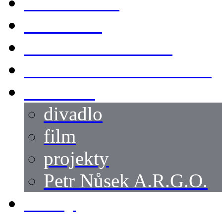
KOSTÝMY
LOKACE
SWORDMASTER
SPECIÁLNÍ CASTING
reference
divadlo
film
projekty
Petr Nůsek A.R.G.O.
články