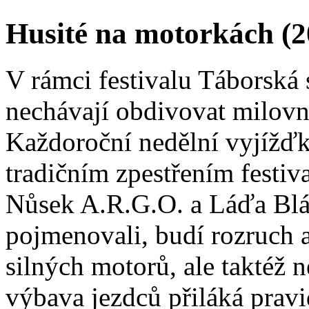
Husité na motorkách (2
V rámci festivalu Táborská 
nechávají obdivovat milovní
Každoroční nedělní vyjížďka
tradičním zpestřením festiva
Nůsek A.R.G.O. a Láďa Blá
pojmenovali, budí rozruch 
silných motorů, ale taktéž 
výbava jezdců přiláká pravi