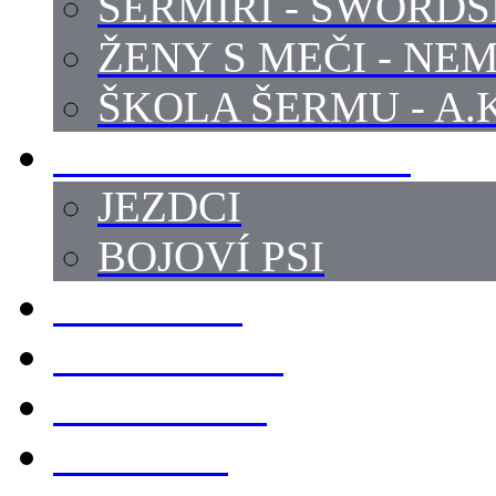
ŠERMÍŘI - SWORD
ŽENY S MEČI - NEM
ŠKOLA ŠERMU - A.K
PRÁCE - ZVÍŘATA
JEZDCI
BOJOVÍ PSI
ZBROJÍŘI
REKVIZITY
KOSTÝMY
LOKACE