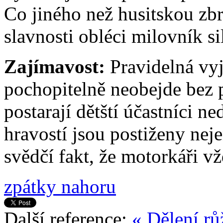
Co jiného než husitskou zbr
slavnosti obléci milovník s
Zajímavost:
Pravidelná vyj
pochopitelně neobejde bez 
postarají dětští účastníci n
hravostí jsou postiženy neje
svědčí fakt, že motorkáři v
zpátky nahoru
Další reference:
« Dělení rů