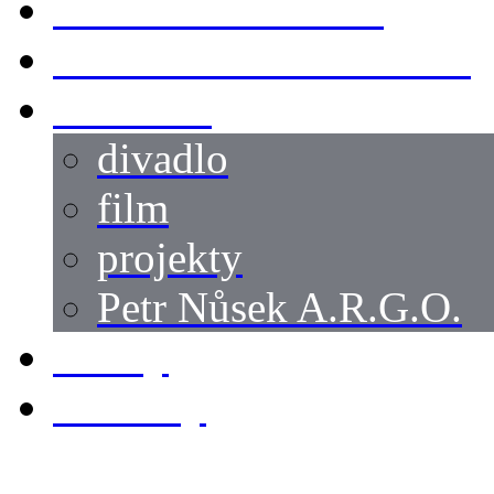
SWORDMASTER
SPECIÁLNÍ CASTING
reference
divadlo
film
projekty
Petr Nůsek A.R.G.O.
články
kontakty