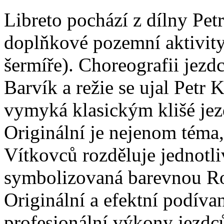
Libreto pochází z dílny Petr
doplňkové pozemní aktivity
šermíře). Choreografii jezdců
Barvík a režie se ujal Petr 
vymyká klasickým klišé jez
Originální je nejenom téma
Vítkovců rozděluje jednotl
symbolizovaná barevnou R
Originální a efektní podíva
profesionální výkony jezdců 