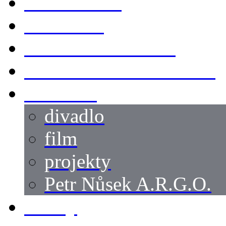
KOSTÝMY
LOKACE
SWORDMASTER
SPECIÁLNÍ CASTING
reference
divadlo
film
projekty
Petr Nůsek A.R.G.O.
články