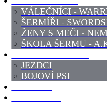
PROFI ŠERMÍŘI
VÁLEČNÍCI - WARR
ŠERMÍŘI - SWORD
ŽENY S MEČI - NEM
ŠKOLA ŠERMU - A.K
PRÁCE - ZVÍŘATA
JEZDCI
BOJOVÍ PSI
ZBROJÍŘI
REKVIZITY