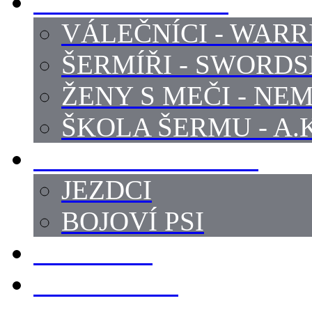
PROFI ŠERMÍŘI
VÁLEČNÍCI - WARR
ŠERMÍŘI - SWORD
ŽENY S MEČI - NEM
ŠKOLA ŠERMU - A.K
PRÁCE - ZVÍŘATA
JEZDCI
BOJOVÍ PSI
ZBROJÍŘI
REKVIZITY