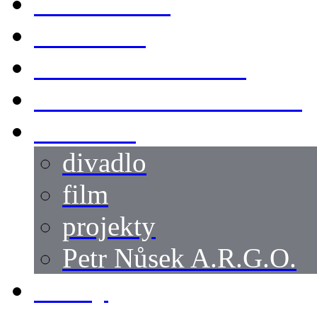
KOSTÝMY
LOKACE
SWORDMASTER
SPECIÁLNÍ CASTING
reference
divadlo
film
projekty
Petr Nůsek A.R.G.O.
články