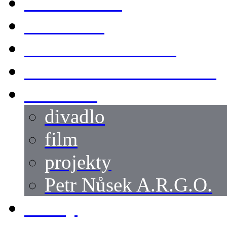
KOSTÝMY
LOKACE
SWORDMASTER
SPECIÁLNÍ CASTING
reference
divadlo
film
projekty
Petr Nůsek A.R.G.O.
články