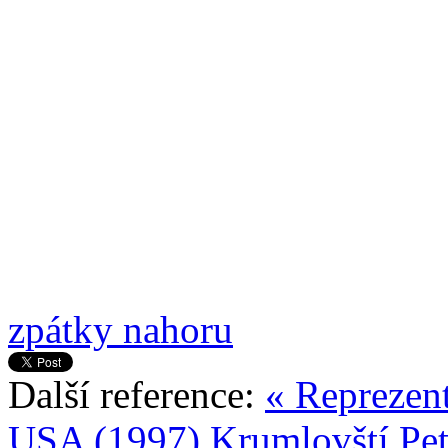
zpátky nahoru
Další reference:
« Reprezen
USA (1997)
Krumlovští Pet