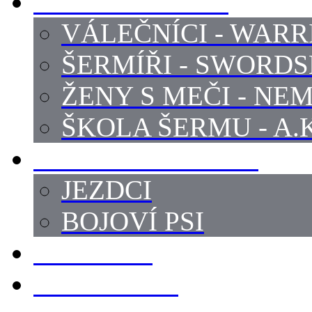
PROFI ŠERMÍŘI
VÁLEČNÍCI - WARR
ŠERMÍŘI - SWORD
ŽENY S MEČI - NEM
ŠKOLA ŠERMU - A.K
PRÁCE - ZVÍŘATA
JEZDCI
BOJOVÍ PSI
ZBROJÍŘI
REKVIZITY