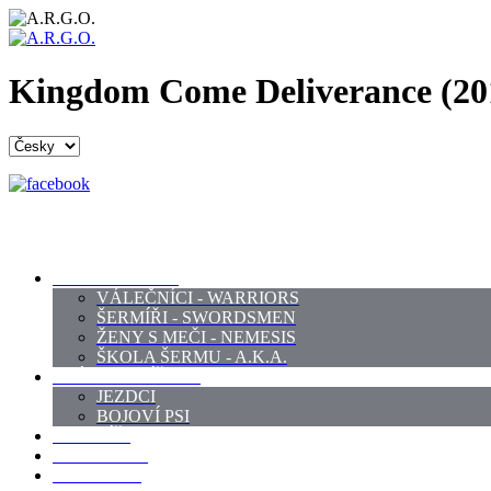
Kingdom Come Deliverance (201
PROFI ŠERMÍŘI
VÁLEČNÍCI - WARRIORS
ŠERMÍŘI - SWORDSMEN
ŽENY S MEČI - NEMESIS
ŠKOLA ŠERMU - A.K.A.
PRÁCE - ZVÍŘATA
JEZDCI
BOJOVÍ PSI
ZBROJÍŘI
REKVIZITY
KOSTÝMY