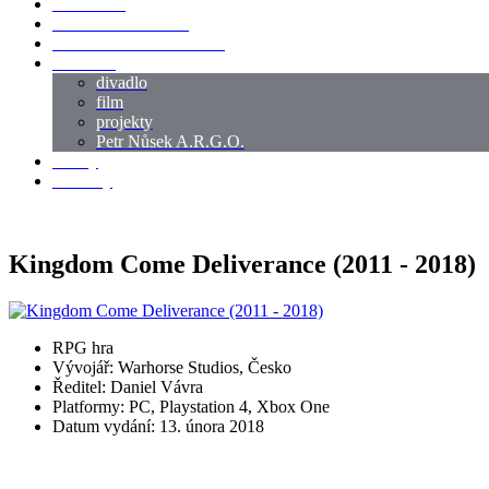
LOKACE
SWORDMASTER
SPECIÁLNÍ CASTING
reference
divadlo
film
projekty
Petr Nůsek A.R.G.O.
články
kontakty
Kingdom Come Deliverance (2011 - 2018)
RPG hra
Vývojář: Warhorse Studios, Česko
Ředitel: Daniel Vávra
Platformy: PC, Playstation 4, Xbox One
Datum vydání: 13. února 2018