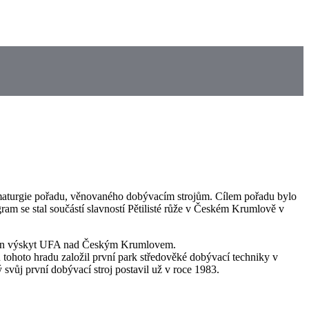
maturgie pořadu, věnovaného dobývacím strojům. Cílem pořadu bylo
ram se stal součástí slavností Pětilisté růže v Českém Krumlově v
 hlášen výskyt UFA nad Českým Krumlovem.
hoto hradu založil první park středověké dobývací techniky v
 svůj první dobývací stroj postavil už v roce 1983.