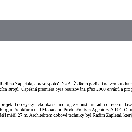
adima Zapletala, aby se společně s A. Žídkem podíleli na vzniku dra
ích strojů. Úspěšná premiéra byla realizována před 2000 diváků a prog
ný projektil do výšky několika set metrů, je v místním rádiu omylem
burg u Frankfurtu nad Mohanem. Produkční tým Agentury A.R.G.O. u to
ětší měřil 27 m. Architektem dobové techniky byl Radim Zapletal, který