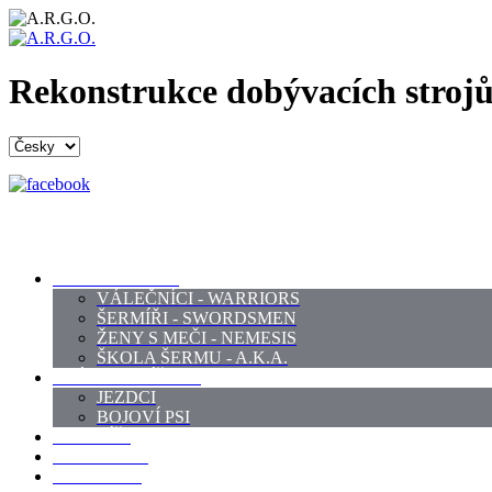
Rekonstrukce dobývacích strojů
PROFI ŠERMÍŘI
VÁLEČNÍCI - WARRIORS
ŠERMÍŘI - SWORDSMEN
ŽENY S MEČI - NEMESIS
ŠKOLA ŠERMU - A.K.A.
PRÁCE - ZVÍŘATA
JEZDCI
BOJOVÍ PSI
ZBROJÍŘI
REKVIZITY
KOSTÝMY