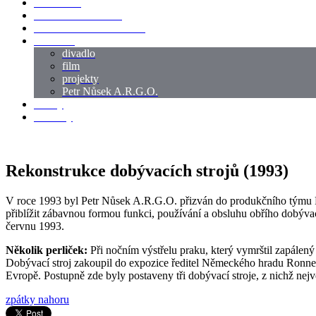
LOKACE
SWORDMASTER
SPECIÁLNÍ CASTING
reference
divadlo
film
projekty
Petr Nůsek A.R.G.O.
články
kontakty
Rekonstrukce dobývacích strojů (1993)
V roce 1993 byl Petr Nůsek A.R.G.O. přizván do produkčního týmu R
přiblížit zábavnou formou funkci, používání a obsluhu obřího dobývac
červnu 1993.
Několik perliček:
Při nočním výstřelu praku, který vymrštil zapále
Dobývací stroj zakoupil do expozice ředitel Německého hradu Ronne
Evropě. Postupně zde byly postaveny tři dobývací stroje, z nichž nejv
zpátky nahoru